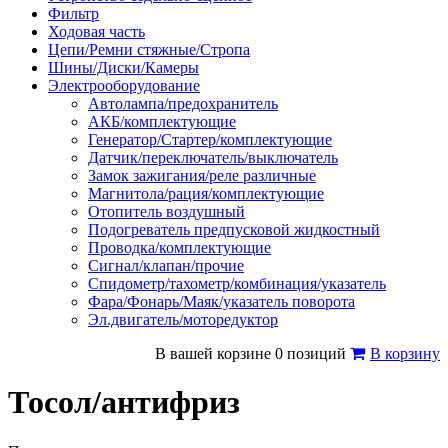
Фильтр
Ходовая часть
Цепи/Ремни стяжные/Стропа
Шины/Диски/Камеры
Электрооборудование
Автолампа/предохранитель
АКБ/комплектующие
Генератор/Стартер/комплектующие
Датчик/переключатель/выключатель
Замок зажигания/реле различные
Магнитола/рация/комплектующие
Отопитель воздушный
Подогреватель предпусковой жидкостный
Проводка/комплектующие
Сигнал/клапан/прочие
Спидометр/тахометр/комбинация/указатель
Фара/Фонарь/Маяк/указатель поворота
Эл.двигатель/моторедуктор
В вашей корзине 0 позиций
В корзину
Тосол/антифриз