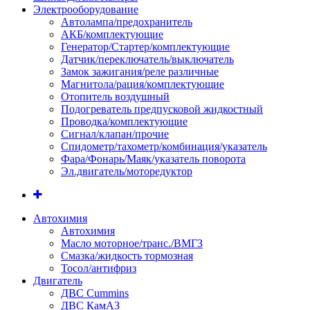
Электрооборудование
Автолампа/предохранитель
АКБ/комплектующие
Генератор/Стартер/комплектующие
Датчик/переключатель/выключатель
Замок зажигания/реле различные
Магнитола/рация/комплектующие
Отопитель воздушный
Подогреватель предпусковой жидкостный
Проводка/комплектующие
Сигнал/клапан/прочие
Спидометр/тахометр/комбинация/указатель
Фара/Фонарь/Маяк/указатель поворота
Эл.двигатель/моторедуктор
Автохимия
Автохимия
Масло моторное/транс./ВМГЗ
Смазка/жидкость тормозная
Тосол/антифриз
Двигатель
ДВС Cummins
ДВС КамАЗ