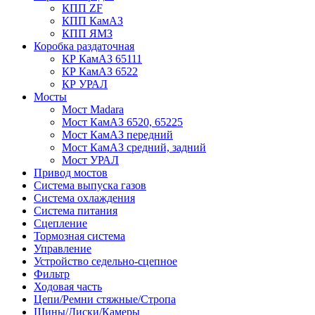
КПП ZF
КПП КамАЗ
КПП ЯМЗ
Коробка раздаточная
КР КамАЗ 65111
КР КамАЗ 6522
КР УРАЛ
Мосты
Мост Madara
Мост КамАЗ 6520, 65225
Мост КамАЗ передний
Мост КамАЗ средний, задний
Мост УРАЛ
Привод мостов
Система выпуска газов
Система охлаждения
Система питания
Сцепление
Тормозная система
Управление
Устройство седельно-сцепное
Фильтр
Ходовая часть
Цепи/Ремни стяжные/Стропа
Шины/Диски/Камеры