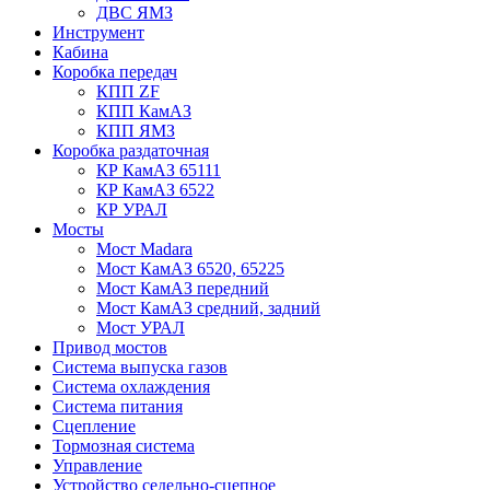
ДВС ЯМЗ
Инструмент
Кабина
Коробка передач
КПП ZF
КПП КамАЗ
КПП ЯМЗ
Коробка раздаточная
КР КамАЗ 65111
КР КамАЗ 6522
КР УРАЛ
Мосты
Мост Madara
Мост КамАЗ 6520, 65225
Мост КамАЗ передний
Мост КамАЗ средний, задний
Мост УРАЛ
Привод мостов
Система выпуска газов
Система охлаждения
Система питания
Сцепление
Тормозная система
Управление
Устройство седельно-сцепное